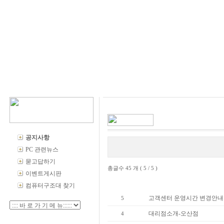
공지사항
PC 관련뉴스
묻고답하기
총글수 45 개 ( 5 / 5 )
이벤트게시판
번호
제
컴퓨터구조대 찾기
고객센터 운영시간 변경안내
5
대리점소개-오산점
4