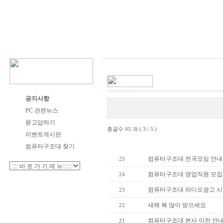
공지사항
PC 관련뉴스
묻고답하기
총글수 45 개 ( 3 / 5 )
이벤트게시판
번호
컴퓨터구조대 찾기
컴퓨터구조대 전국모임 안내
25
컴퓨터구조대 영업직원 모집
24
컴퓨터구조대 라디오광고 시
23
새해 복 많이 받으세요
22
컴퓨터구조대 본사 이전 안
21