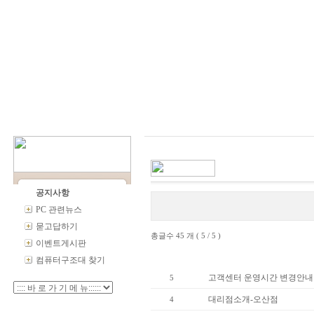
공지사항
PC 관련뉴스
묻고답하기
총글수 45 개 ( 5 / 5 )
이벤트게시판
번호
제
컴퓨터구조대 찾기
고객센터 운영시간 변경안내
5
대리점소개-오산점
4