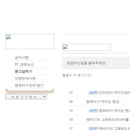
공지사항
궁굼하신점을 올려주세요.
PC 관련뉴스
묻고답하기
총글수 71 개 ( 2 / 8 )
이벤트게시판
번호
컴퓨터구조대 찾기
[답변]
인터넷이 켜지지않
61
컴퓨터가 꺼지는 현상
60
[답변]
컴퓨터가 꺼지는 현
59
엔비디아 그래픽드라이버를 업
58
[답변]
엔비디아 그래픽드라
57