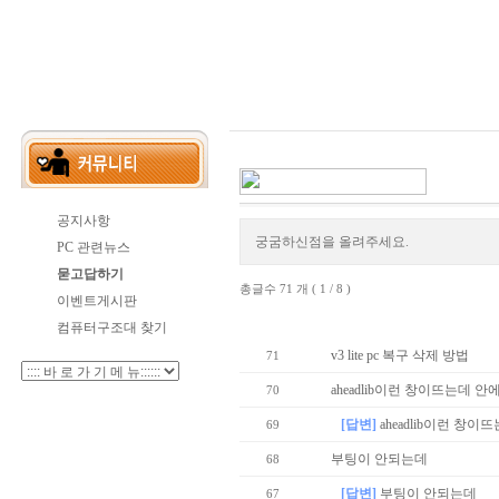
공지사항
궁굼하신점을 올려주세요.
PC 관련뉴스
묻고답하기
총글수 71 개 ( 1 / 8 )
이벤트게시판
번호
컴퓨터구조대 찾기
v3 lite pc 복구 삭제 방법
71
aheadlib이런 창이뜨는데 
70
[답변]
aheadlib이런 창
69
부팅이 안되는데
68
[답변]
부팅이 안되는데
67