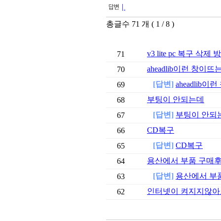
|
총글수 71 개 ( 1 / 8 )
번호
v3 lite pc 복구 삭제 
71
aheadlib이런 창이
70
[답변]
aheadlib
69
부팅이 안되는데
68
[답변]
부팅이 안되
67
CD복구
66
[답변]
CD복구
65
용산에서 부품 구매후 조
64
[답변]
용산에서 부품 
63
인터넷이 켜지지않아
62